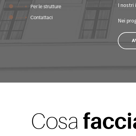
I nostri
Per le strutture
Contattaci
Nei prog
A
facc
Cosa