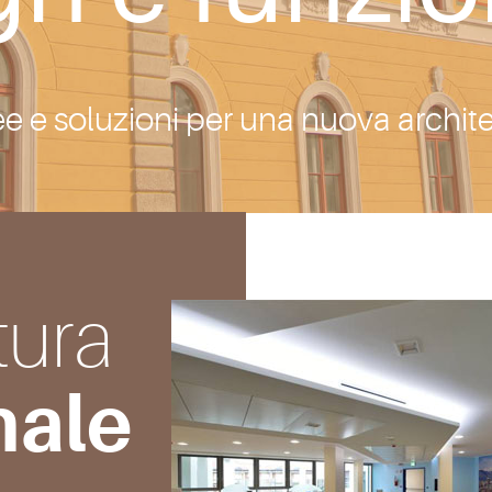
e e soluzioni per una nuova archite
tura
nale