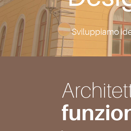
Sviluppiamo ide
Architet
funzio