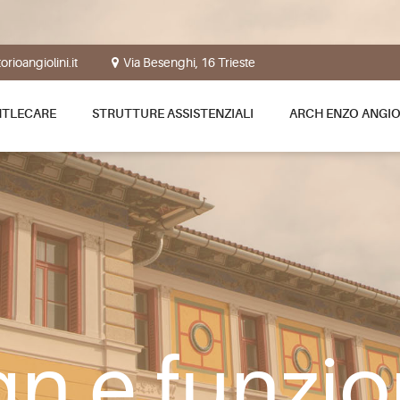
rioangiolini.it
Via Besenghi, 16 Trieste
NTLECARE
STRUTTURE ASSISTENZIALI
ARCH ENZO ANGIO
n e funzio