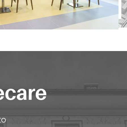
ecare
to