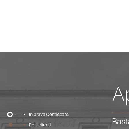
A
In breve Gentlecare
Bast
Per i clienti