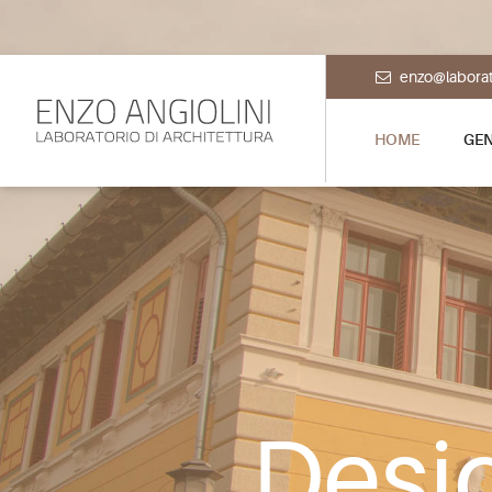
enzo@laborato
HOME
GE
Desig